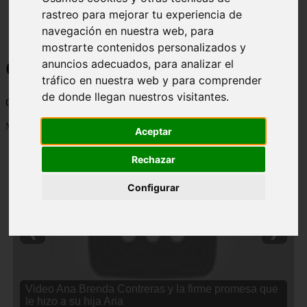
rastreo para mejorar tu experiencia de
navegación en nuestra web, para
mostrarte contenidos personalizados y
Curiosidades y Sabias que
anuncios adecuados, para analizar el
tráfico en nuestra web y para comprender
de donde llegan nuestros visitantes.
Cosas curiosas, curiosidades, noticias impactantes y mucho mas
Mostrando 1 - 24 de 2838 artículos
Aceptar
Rechazar
Configurar
❮
❯
Video Ana Brenda Contreras y la firme promesa que
le hizo a su hija Aria