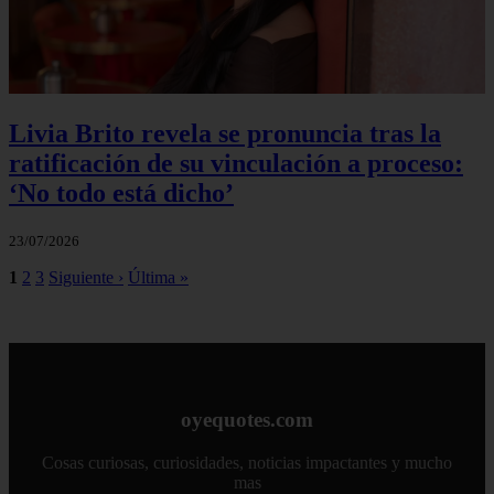
Livia Brito revela se pronuncia tras la
ratificación de su vinculación a proceso:
‘No todo está dicho’
23/07/2026
1
2
3
Siguiente ›
Última »
oyequotes.com
Cosas curiosas, curiosidades, noticias impactantes y mucho
mas