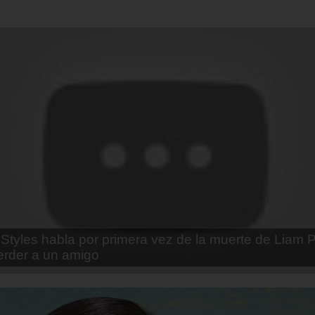
enda Contreras y la firme promesa que le hizo a su 