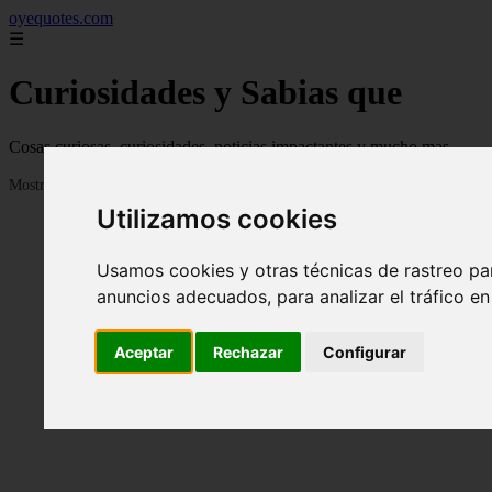
oyequotes.com
☰
Curiosidades y Sabias que
Cosas curiosas, curiosidades, noticias impactantes y mucho mas
Mostrando 1 - 24 de 2838 artículos
Utilizamos cookies
Usamos cookies y otras técnicas de rastreo pa
anuncios adecuados, para analizar el tráfico e
Aceptar
Rechazar
Configurar