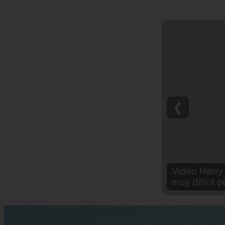
❮
Video Ana Br