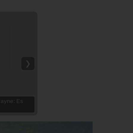
❯
hija Aria