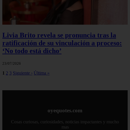
Livia Brito revela se pronuncia tras la
ratificación de su vinculación a proceso:
‘No todo está dicho’
23/07/2026
1
2
3
Siguiente ›
Última »
oyequotes.com
Cosas curiosas, curiosidades, noticias impactantes y mucho
mas