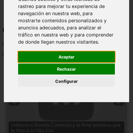
rastreo para mejorar tu experiencia de
navegación en nuestra web, para
mostrarte contenidos personalizados y
Curiosidades y Sabias que
anuncios adecuados, para analizar el
tráfico en nuestra web y para comprender
de donde llegan nuestros visitantes.
Cosas curiosas, curiosidades, noticias impactantes y mucho mas
Mostrando 1 - 24 de 2838 artículos
Aceptar
Rechazar
Configurar
❮
❯
Video Ana Brenda Contreras y la firme promesa que
le hizo a su hija Aria