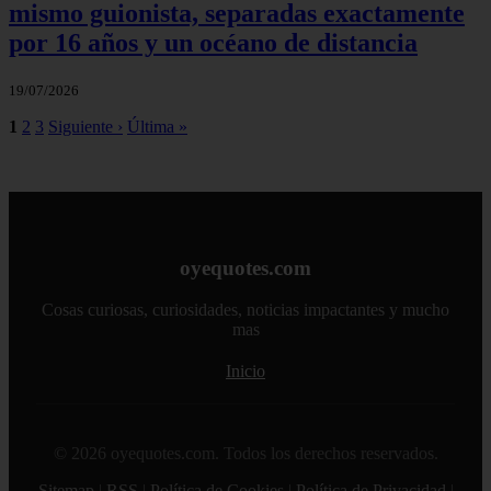
mismo guionista, separadas exactamente
por 16 años y un océano de distancia
19/07/2026
1
2
3
Siguiente ›
Última »
oyequotes.com
Cosas curiosas, curiosidades, noticias impactantes y mucho
mas
Inicio
© 2026 oyequotes.com. Todos los derechos reservados.
Sitemap
|
RSS
|
Política de Cookies
|
Política de Privacidad
|