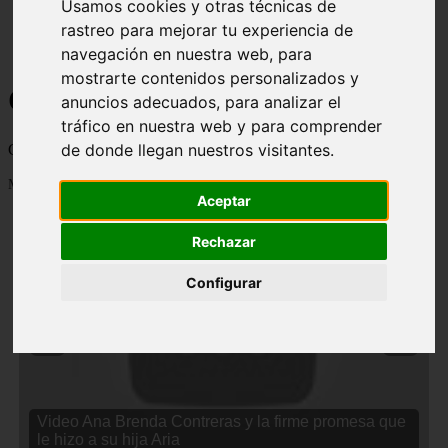
Usamos cookies y otras técnicas de
rastreo para mejorar tu experiencia de
navegación en nuestra web, para
mostrarte contenidos personalizados y
Curiosidades y Sabias que
anuncios adecuados, para analizar el
tráfico en nuestra web y para comprender
de donde llegan nuestros visitantes.
Cosas curiosas, curiosidades, noticias impactantes y mucho mas
Mostrando 1 - 24 de 2833 artículos
Aceptar
Rechazar
Configurar
❮
❯
Video Ana Brenda Contreras y la firme promesa que
le hizo a su hija Aria