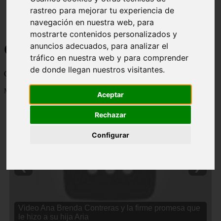
rastreo para mejorar tu experiencia de
navegación en nuestra web, para
mostrarte contenidos personalizados y
Curiosidades y Sabias que
anuncios adecuados, para analizar el
tráfico en nuestra web y para comprender
de donde llegan nuestros visitantes.
Cosas curiosas, curiosidades, noticias impactantes y mucho mas
Mostrando 1 - 24 de 2838 artículos
Aceptar
Rechazar
Configurar
❮
❯
Video Ana Brenda Contreras y la firme promesa que
le hizo a su hija Aria