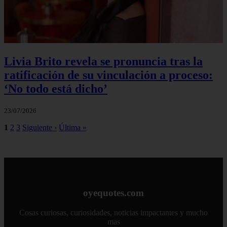
Livia Brito revela se pronuncia tras la
ratificación de su vinculación a proceso:
‘No todo está dicho’
23/07/2026
1
2
3
Siguiente ›
Última »
oyequotes.com
Cosas curiosas, curiosidades, noticias impactantes y mucho
mas