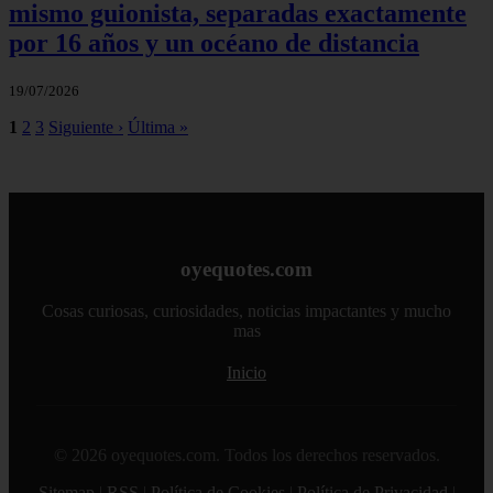
mismo guionista, separadas exactamente
por 16 años y un océano de distancia
19/07/2026
1
2
3
Siguiente ›
Última »
oyequotes.com
Cosas curiosas, curiosidades, noticias impactantes y mucho
mas
Inicio
© 2026 oyequotes.com. Todos los derechos reservados.
Sitemap
|
RSS
|
Política de Cookies
|
Política de Privacidad
|