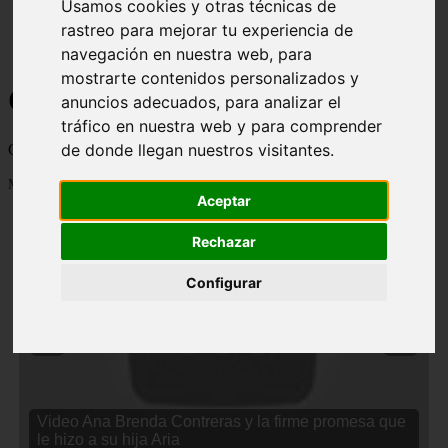
Usamos cookies y otras técnicas de
rastreo para mejorar tu experiencia de
navegación en nuestra web, para
mostrarte contenidos personalizados y
Curiosidades y Sabias que
anuncios adecuados, para analizar el
tráfico en nuestra web y para comprender
de donde llegan nuestros visitantes.
Cosas curiosas, curiosidades, noticias impactantes y mucho mas
Mostrando 1 - 24 de 2833 artículos
Aceptar
Rechazar
Configurar
❮
❯
Video Ana Brenda Contreras y la firme promesa que
le hizo a su hija Aria