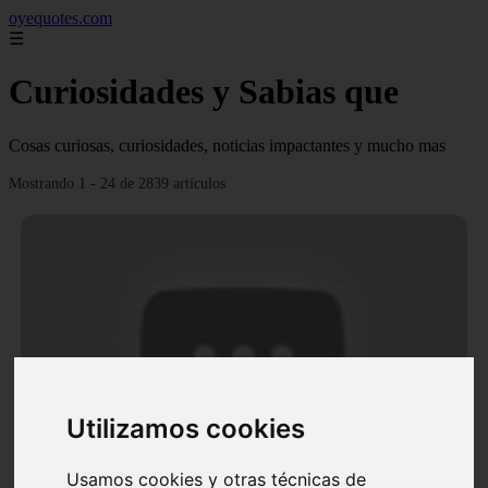
oyequotes.com
☰
Curiosidades y Sabias que
Cosas curiosas, curiosidades, noticias impactantes y mucho mas
Mostrando 1 - 24 de 2839 artículos
Utilizamos cookies
Video Ana Brenda Contreras y la firme promesa que
le hizo a su hija Aria
Usamos cookies y otras técnicas de