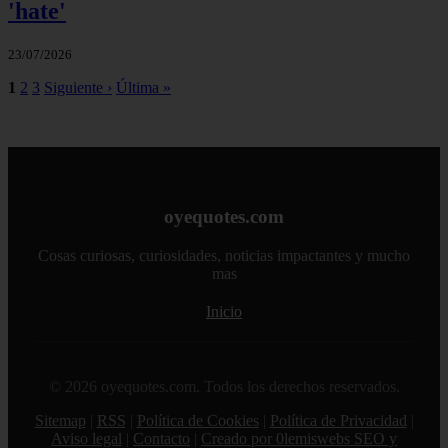
'hate'
23/07/2026
1
2
3
Siguiente ›
Última »
oyequotes.com
Cosas curiosas, curiosidades, noticias impactantes y mucho
mas
Inicio
© 2026 oyequotes.com. Todos los derechos reservados.
Sitemap
|
RSS
|
Política de Cookies
|
Política de Privacidad
|
Aviso legal
|
Contacto
|
Creado por 0lemiswebs SEO y