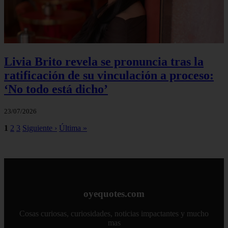
Livia Brito revela se pronuncia tras la
ratificación de su vinculación a proceso:
‘No todo está dicho’
23/07/2026
1
2
3
Siguiente ›
Última »
oyequotes.com
Cosas curiosas, curiosidades, noticias impactantes y mucho
mas