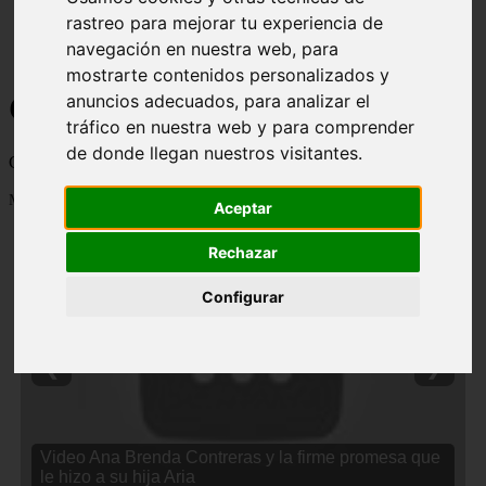
rastreo para mejorar tu experiencia de
navegación en nuestra web, para
mostrarte contenidos personalizados y
Curiosidades y Sabias que
anuncios adecuados, para analizar el
tráfico en nuestra web y para comprender
de donde llegan nuestros visitantes.
Cosas curiosas, curiosidades, noticias impactantes y mucho mas
Mostrando 1 - 24 de 2838 artículos
Aceptar
Rechazar
Configurar
❮
❯
Video Ana Brenda Contreras y la firme promesa que
le hizo a su hija Aria