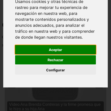
Usamos cookies y otras técnicas de
rastreo para mejorar tu experiencia de
navegación en nuestra web, para
mostrarte contenidos personalizados y
Curiosidades y Sabias que
anuncios adecuados, para analizar el
tráfico en nuestra web y para comprender
de donde llegan nuestros visitantes.
Cosas curiosas, curiosidades, noticias impactantes y mucho mas
Mostrando 1 - 24 de 2833 artículos
Aceptar
Rechazar
Configurar
❮
❯
Video Ana Brenda Contreras y la firme promesa que
le hizo a su hija Aria