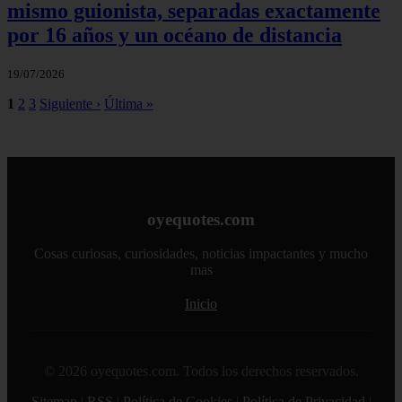
mismo guionista, separadas exactamente
por 16 años y un océano de distancia
19/07/2026
1
2
3
Siguiente ›
Última »
oyequotes.com
Cosas curiosas, curiosidades, noticias impactantes y mucho
mas
Inicio
© 2026 oyequotes.com. Todos los derechos reservados.
Sitemap
|
RSS
|
Política de Cookies
|
Política de Privacidad
|