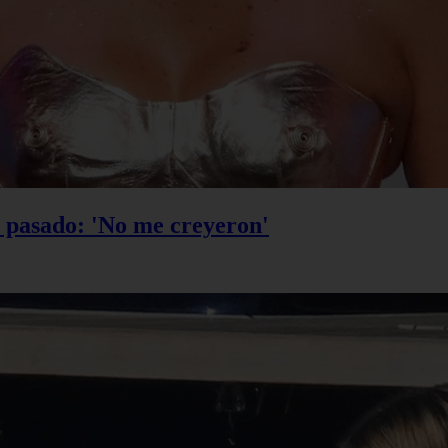
u pasado: 'No me creyeron'