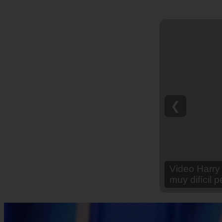
❮
Video Ana Br