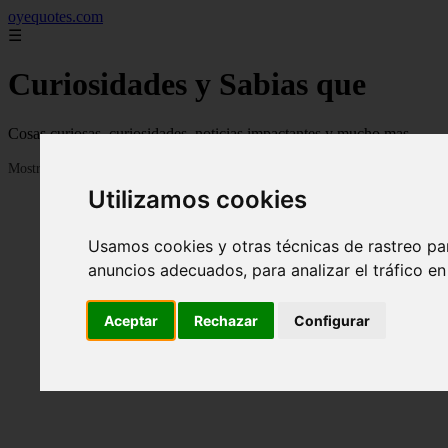
oyequotes.com
☰
Curiosidades y Sabias que
Cosas curiosas, curiosidades, noticias impactantes y mucho mas
Mostrando 1 - 24 de 2834 artículos
Utilizamos cookies
Usamos cookies y otras técnicas de rastreo pa
anuncios adecuados, para analizar el tráfico e
Aceptar
Rechazar
Configurar