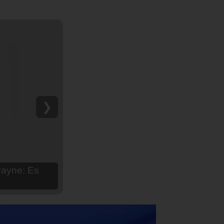
❯
hija Aria