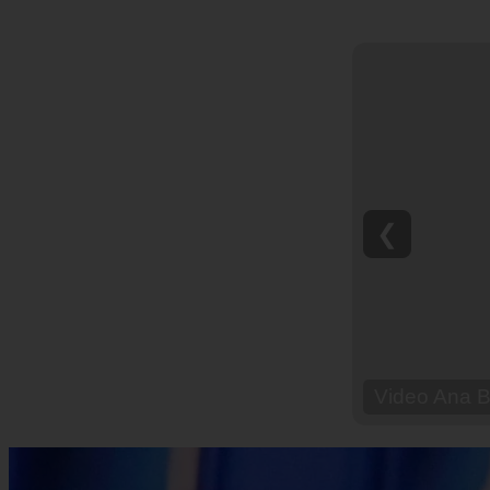
❮
Video Ana Br