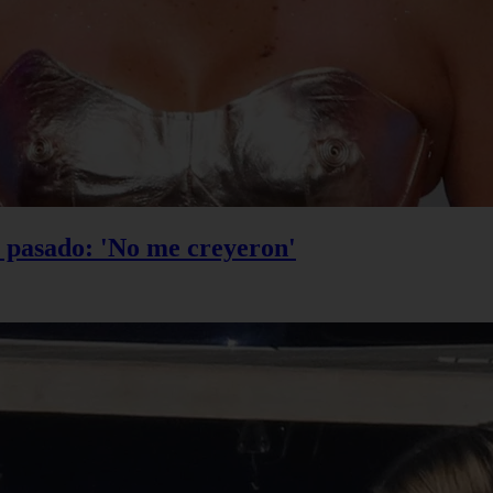
u pasado: 'No me creyeron'