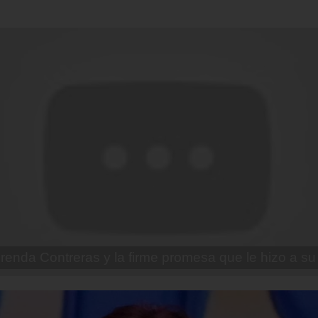
enda Contreras y la firme promesa que le hizo a su 