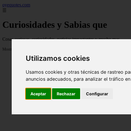
oyequotes.com
☰
Curiosidades y Sabias que
Cosas curiosas, curiosidades, noticias impactantes y mucho mas
Mostrando 1 - 24 de 2834 artículos
Utilizamos cookies
Usamos cookies y otras técnicas de rastreo pa
anuncios adecuados, para analizar el tráfico e
Aceptar
Rechazar
Configurar