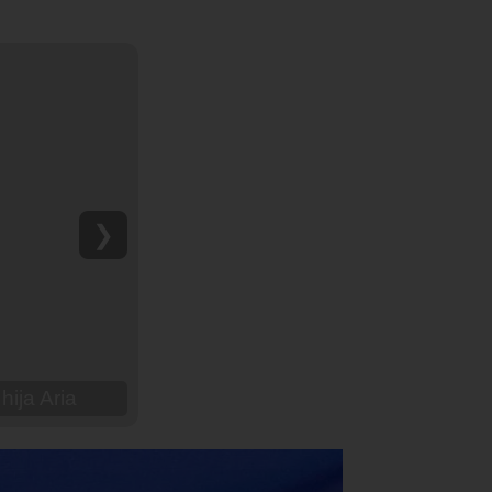
❯
hija Aria