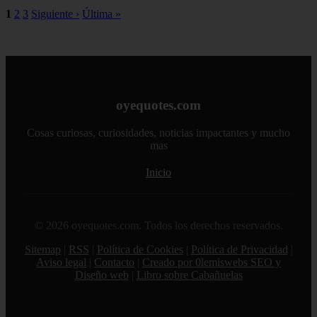
1
2
3
Siguiente ›
Última »
oyequotes.com
Cosas curiosas, curiosidades, noticias impactantes y mucho
mas
Inicio
© 2026 oyequotes.com. Todos los derechos reservados.
Sitemap
|
RSS
|
Política de Cookies
|
Política de Privacidad
|
Aviso legal
|
Contacto
|
Creado por 0lemiswebs SEO y
Diseño web
|
Libro sobre Cabañuelas