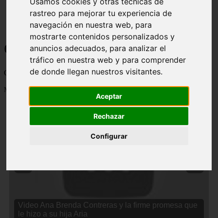
Usamos cookies y otras técnicas de
rastreo para mejorar tu experiencia de
navegación en nuestra web, para
mostrarte contenidos personalizados y
Curiosidades y Sabias que
anuncios adecuados, para analizar el
tráfico en nuestra web y para comprender
de donde llegan nuestros visitantes.
Cosas curiosas, curiosidades, noticias impactantes y mucho mas
Mostrando 1 - 24 de 2834 artículos
Aceptar
Rechazar
Configurar
❮
❯
Video Ana Brenda Contreras y la firme promesa que
le hizo a su hija Aria