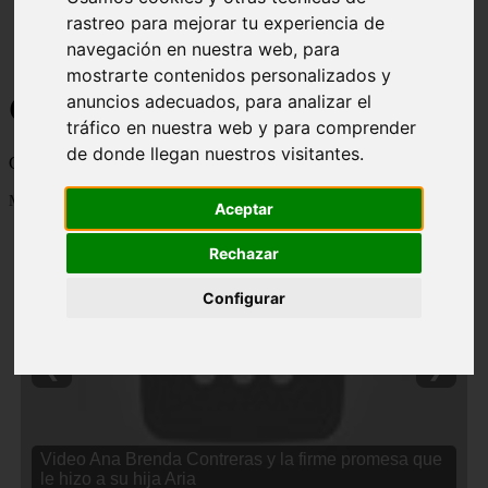
rastreo para mejorar tu experiencia de
navegación en nuestra web, para
mostrarte contenidos personalizados y
Curiosidades y Sabias que
anuncios adecuados, para analizar el
tráfico en nuestra web y para comprender
de donde llegan nuestros visitantes.
Cosas curiosas, curiosidades, noticias impactantes y mucho mas
Mostrando 1 - 24 de 2838 artículos
Aceptar
Rechazar
Configurar
❮
❯
Video Ana Brenda Contreras y la firme promesa que
le hizo a su hija Aria