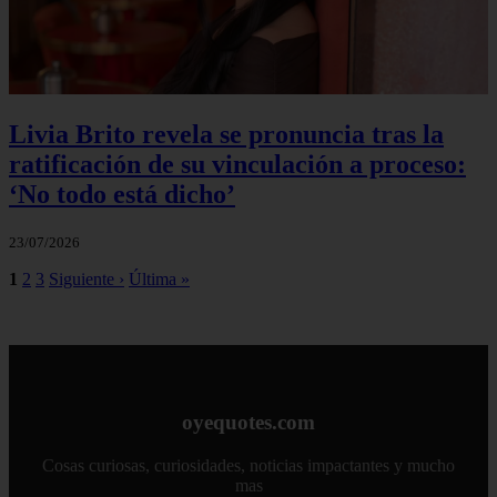
Livia Brito revela se pronuncia tras la
ratificación de su vinculación a proceso:
‘No todo está dicho’
23/07/2026
1
2
3
Siguiente ›
Última »
oyequotes.com
Cosas curiosas, curiosidades, noticias impactantes y mucho
mas