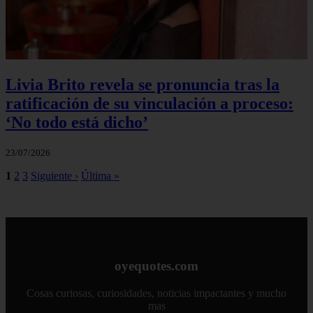
Livia Brito revela se pronuncia tras la
ratificación de su vinculación a proceso:
‘No todo está dicho’
23/07/2026
1
2
3
Siguiente ›
Última »
oyequotes.com
Cosas curiosas, curiosidades, noticias impactantes y mucho
mas