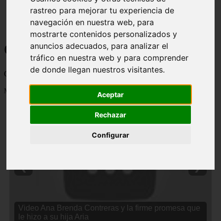
rastreo para mejorar tu experiencia de
navegación en nuestra web, para
mostrarte contenidos personalizados y
Curiosidades y Sabias que
anuncios adecuados, para analizar el
tráfico en nuestra web y para comprender
de donde llegan nuestros visitantes.
Cosas curiosas, curiosidades, noticias impactantes y mucho mas
Mostrando 1 - 24 de 2838 artículos
Aceptar
Rechazar
Configurar
❮
❯
Video Ana Brenda Contreras y la firme promesa que
le hizo a su hija Aria