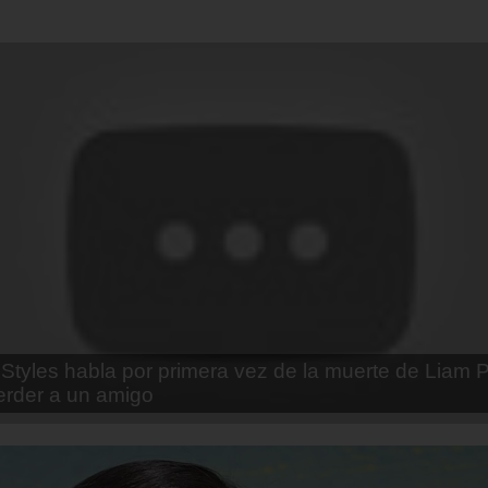
enda Contreras y la firme promesa que le hizo a su 