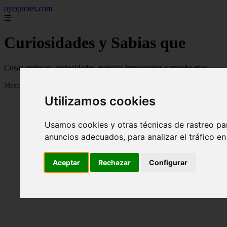
oyequotes.com
☰
Curiosidades y Sabias que
Cosas curiosas, curiosidades, noticias impactantes y mucho mas
Mostrando 1 - 24 de 2838 artículos
Utilizamos cookies
Usamos cookies y otras técnicas de rastreo pa
anuncios adecuados, para analizar el tráfico e
Aceptar
Rechazar
Configurar