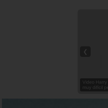
❮
Video Ana Br