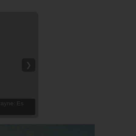
❯
hija Aria