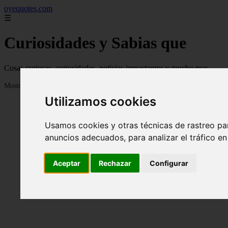
oyequotes.com
☰
Curiosidades y Sabias que
Cosas curiosas, curiosidades, noticias impactantes y mucho mas
Mostrando 1 - 24 de 2834 artículos
Utilizamos cookies
Usamos cookies y otras técnicas de rastreo pa
anuncios adecuados, para analizar el tráfico e
Aceptar
Rechazar
Configurar