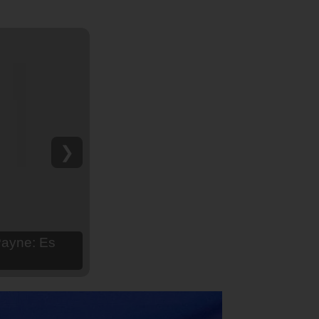
❯
hija Aria