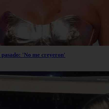
u pasado: 'No me creyeron'