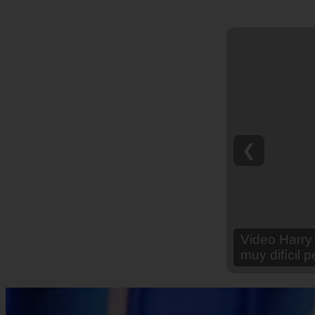
❮
Video Ana Br