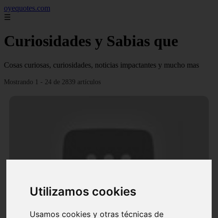
oyequotes.com
☰
Curiosidades y Sabias que
Cosas curiosas, curiosidades, noticias impactantes y mucho mas
Mostrando 1 - 24 de 2839 artículos
Utilizamos cookies
Video Ana Brenda Contreras y la firme promesa que
le hizo a su hija Aria
Usamos cookies y otras técnicas de