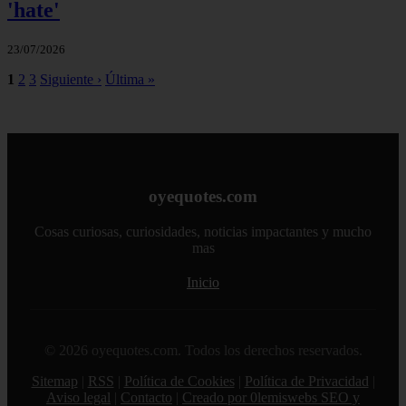
'hate'
23/07/2026
1
2
3
Siguiente ›
Última »
oyequotes.com
Cosas curiosas, curiosidades, noticias impactantes y mucho
mas
Inicio
© 2026 oyequotes.com. Todos los derechos reservados.
Sitemap
|
RSS
|
Política de Cookies
|
Política de Privacidad
|
Aviso legal
|
Contacto
|
Creado por 0lemiswebs SEO y