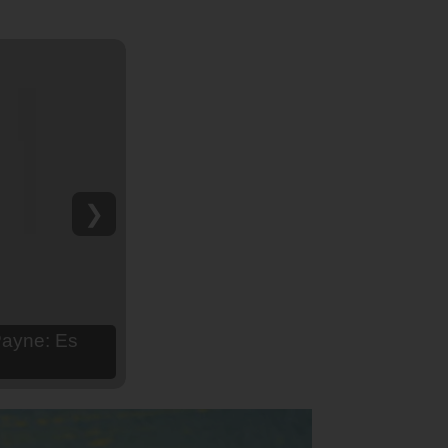
❯
hija Aria