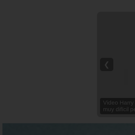
❮
Video Ana Br