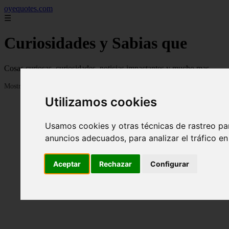
oyequotes.com
☰
Curiosidades y Sabias que
Cosas curiosas, curiosidades, noticias impactantes y mucho mas
Mostrando 1 - 24 de 2838 artículos
Utilizamos cookies
Usamos cookies y otras técnicas de rastreo pa
anuncios adecuados, para analizar el tráfico e
Aceptar
Rechazar
Configurar