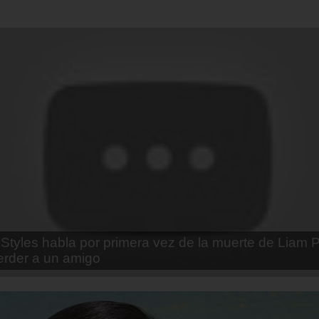
enda Contreras y la firme promesa que le hizo a su 