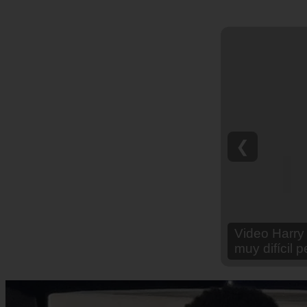
❮
Video Ana Br