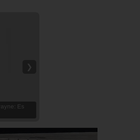
❯
hija Aria