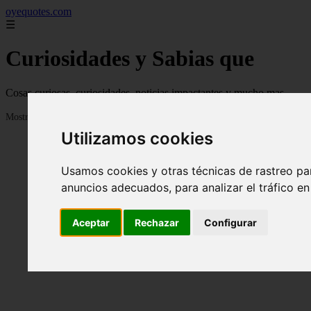
oyequotes.com
☰
Curiosidades y Sabias que
Cosas curiosas, curiosidades, noticias impactantes y mucho mas
Mostrando 1 - 24 de 2833 artículos
Utilizamos cookies
Usamos cookies y otras técnicas de rastreo pa
anuncios adecuados, para analizar el tráfico e
Aceptar
Rechazar
Configurar