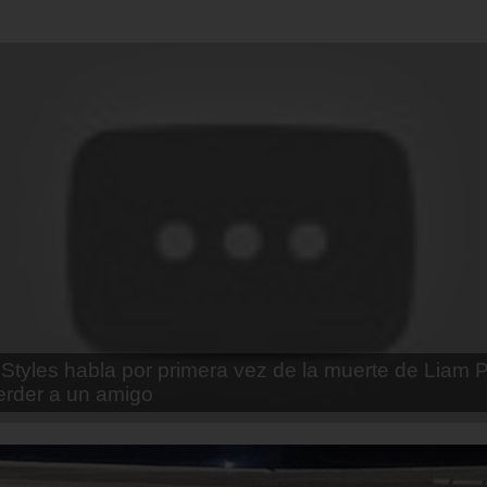
enda Contreras y la firme promesa que le hizo a su 