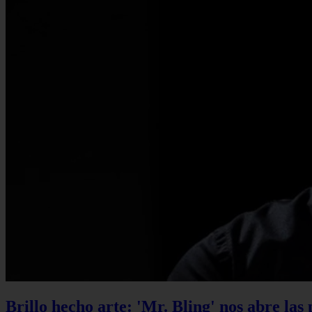
Brillo hecho arte: 'Mr. Bling' nos abre las