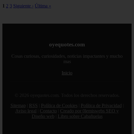
1
2
3
Siguiente ›
Última »
oyequotes.com
Cosas curiosas, curiosidades, noticias impactantes y mucho
mas
Inicio
© 2026 oyequotes.com. Todos los derechos reservados.
Sitemap
|
RSS
|
Política de Cookies
|
Política de Privacidad
|
Aviso legal
|
Contacto
|
Creado por 0lemiswebs SEO y
Diseño web
|
Libro sobre Cabañuelas