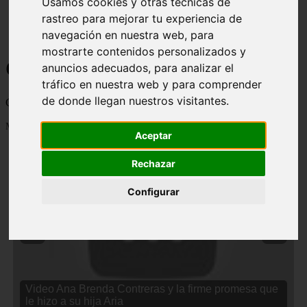
Usamos cookies y otras técnicas de
rastreo para mejorar tu experiencia de
navegación en nuestra web, para
mostrarte contenidos personalizados y
Curiosidades y Sabias que
anuncios adecuados, para analizar el
tráfico en nuestra web y para comprender
de donde llegan nuestros visitantes.
Cosas curiosas, curiosidades, noticias impactantes y mucho mas
Mostrando 1 - 24 de 2834 artículos
Aceptar
Rechazar
Configurar
❮
❯
Video Ana Brenda Contreras y la firme promesa que
le hizo a su hija Aria