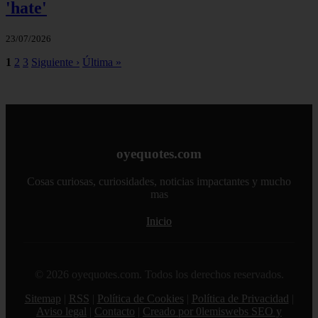
'hate'
23/07/2026
1
2
3
Siguiente ›
Última »
oyequotes.com
Cosas curiosas, curiosidades, noticias impactantes y mucho
mas
Inicio
© 2026 oyequotes.com. Todos los derechos reservados.
Sitemap
|
RSS
|
Política de Cookies
|
Política de Privacidad
|
Aviso legal
|
Contacto
|
Creado por 0lemiswebs SEO y