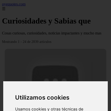
oyequotes.com
☰
Curiosidades y Sabias que
Cosas curiosas, curiosidades, noticias impactantes y mucho mas
Mostrando 1 - 24 de 2839 artículos
Utilizamos cookies
Video Ana Brenda Contreras y la firme promesa que
le hizo a su hija Aria
Usamos cookies y otras técnicas de