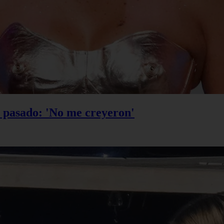
u pasado: 'No me creyeron'