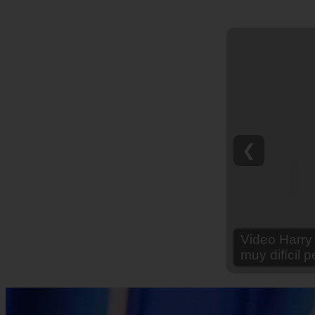
❮
Video Ana Br