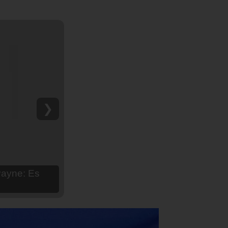
❯
hija Aria