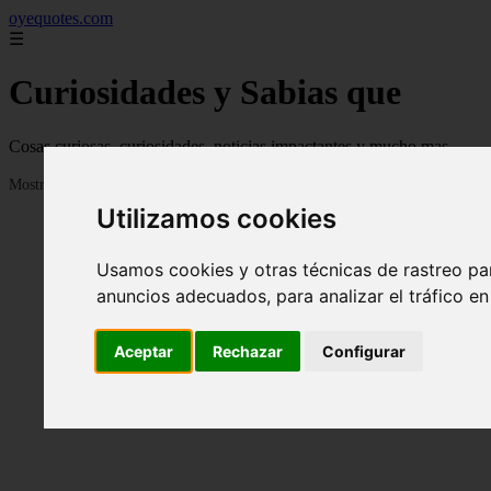
oyequotes.com
☰
Curiosidades y Sabias que
Cosas curiosas, curiosidades, noticias impactantes y mucho mas
Mostrando 1 - 24 de 2834 artículos
Utilizamos cookies
Usamos cookies y otras técnicas de rastreo pa
anuncios adecuados, para analizar el tráfico e
Aceptar
Rechazar
Configurar