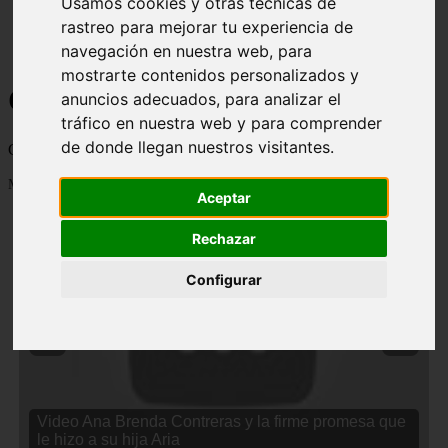
Usamos cookies y otras técnicas de
rastreo para mejorar tu experiencia de
navegación en nuestra web, para
mostrarte contenidos personalizados y
Curiosidades y Sabias que
anuncios adecuados, para analizar el
tráfico en nuestra web y para comprender
de donde llegan nuestros visitantes.
Cosas curiosas, curiosidades, noticias impactantes y mucho mas
Mostrando 1 - 24 de 2834 artículos
Aceptar
Rechazar
Configurar
❮
❯
Video Ana Brenda Contreras y la firme promesa que
le hizo a su hija Aria