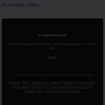
1
2
3
Siguiente ›
Última »
oyequotes.com
Cosas curiosas, curiosidades, noticias impactantes y mucho
mas
Inicio
© 2026 oyequotes.com. Todos los derechos reservados.
Sitemap
|
RSS
|
Política de Cookies
|
Política de Privacidad
|
Aviso legal
|
Contacto
|
Creado por 0lemiswebs SEO y
Diseño web
|
Libro sobre Cabañuelas