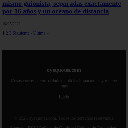
mismo guionista, separadas exactamente
por 16 años y un océano de distancia
19/07/2026
1
2
3
Siguiente ›
Última »
oyequotes.com
Cosas curiosas, curiosidades, noticias impactantes y mucho
mas
Inicio
© 2026 oyequotes.com. Todos los derechos reservados.
Sitemap
|
RSS
|
Política de Cookies
|
Política de Privacidad
|