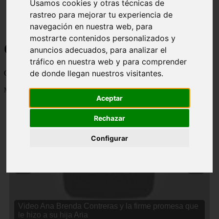
Usamos cookies y otras técnicas de
rastreo para mejorar tu experiencia de
navegación en nuestra web, para
mostrarte contenidos personalizados y
Curiosidades y Sabias que
anuncios adecuados, para analizar el
tráfico en nuestra web y para comprender
de donde llegan nuestros visitantes.
Cosas curiosas, curiosidades, noticias impactantes y mucho mas
Mostrando 1 - 24 de 2833 artículos
Aceptar
Rechazar
Configurar
❮
❯
Video Ana Brenda Contreras y la firme promesa que
le hizo a su hija Aria