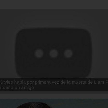
enda Contreras y la firme promesa que le hizo a su 