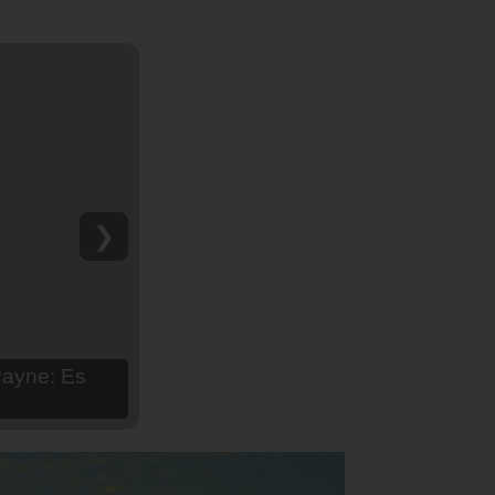
❯
hija Aria