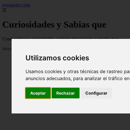
oyequotes.com
☰
Curiosidades y Sabias que
Cosas curiosas, curiosidades, noticias impactantes y mucho mas
Mostrando 1 - 24 de 2838 artículos
Utilizamos cookies
Usamos cookies y otras técnicas de rastreo pa
anuncios adecuados, para analizar el tráfico e
Aceptar
Rechazar
Configurar