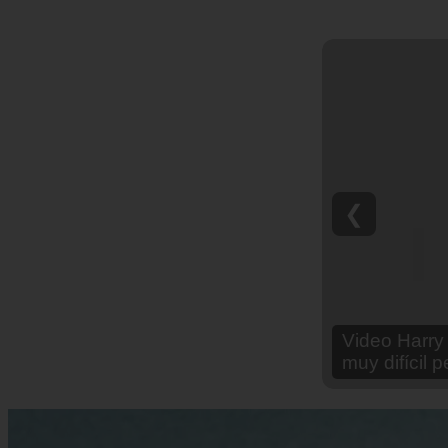
❮
Video Ana Br