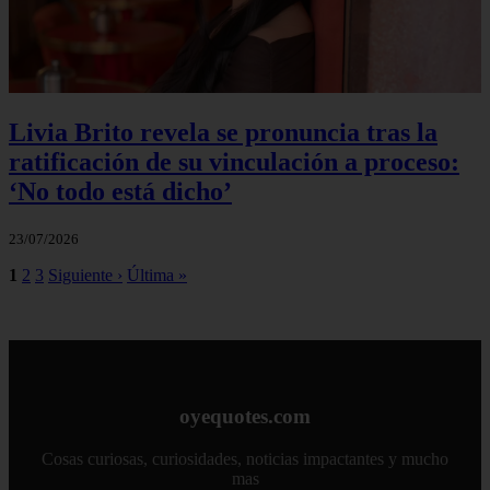
Livia Brito revela se pronuncia tras la
ratificación de su vinculación a proceso:
‘No todo está dicho’
23/07/2026
1
2
3
Siguiente ›
Última »
oyequotes.com
Cosas curiosas, curiosidades, noticias impactantes y mucho
mas