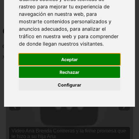
rastreo para mejorar tu experiencia de
navegación en nuestra web, para
mostrarte contenidos personalizados y
Curiosidades y Sabias que
anuncios adecuados, para analizar el
tráfico en nuestra web y para comprender
de donde llegan nuestros visitantes.
Cosas curiosas, curiosidades, noticias impactantes y mucho mas
Mostrando 1 - 24 de 2838 artículos
Aceptar
Rechazar
Configurar
❮
❯
Video Ana Brenda Contreras y la firme promesa que
le hizo a su hija Aria