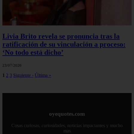
Livia Brito revela se pronuncia tras la
ratificación de su vinculación a proceso:
‘No todo está dicho’
23/07/2026
1
2
3
Siguiente ›
Última »
oyequotes.com
Cosas curiosas, curiosidades, noticias impactantes y mucho
mas