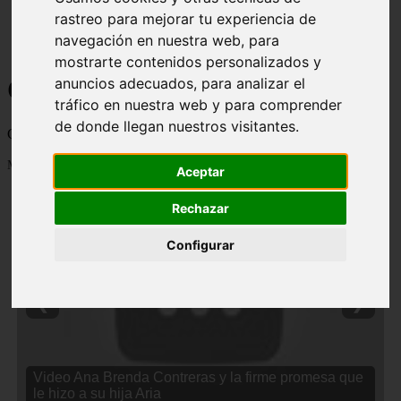
rastreo para mejorar tu experiencia de
navegación en nuestra web, para
mostrarte contenidos personalizados y
Curiosidades y Sabias que
anuncios adecuados, para analizar el
tráfico en nuestra web y para comprender
de donde llegan nuestros visitantes.
Cosas curiosas, curiosidades, noticias impactantes y mucho mas
Mostrando 1 - 24 de 2838 artículos
Aceptar
Rechazar
Configurar
❮
❯
Video Ana Brenda Contreras y la firme promesa que
le hizo a su hija Aria