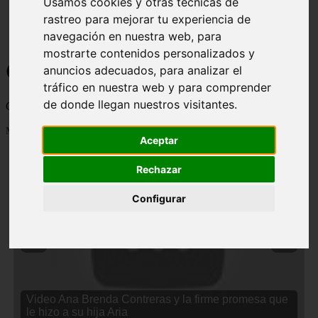
Usamos cookies y otras técnicas de
rastreo para mejorar tu experiencia de
navegación en nuestra web, para
mostrarte contenidos personalizados y
Curiosidades y Sabias que
anuncios adecuados, para analizar el
tráfico en nuestra web y para comprender
de donde llegan nuestros visitantes.
Cosas curiosas, curiosidades, noticias impactantes y mucho mas
Mostrando 1 - 24 de 2834 artículos
Aceptar
Rechazar
Configurar
❮
❯
Video Ana Brenda Contreras y la firme promesa que
le hizo a su hija Aria