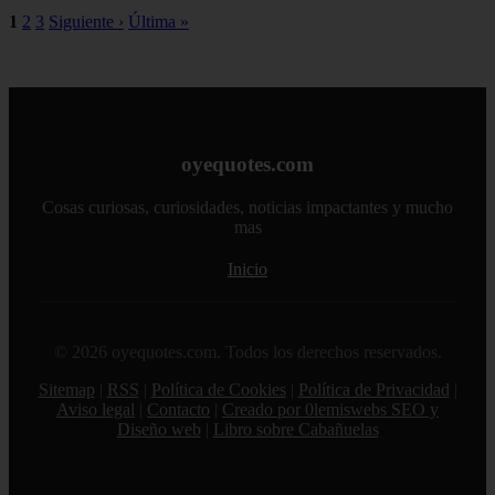
1
2
3
Siguiente ›
Última »
oyequotes.com
Cosas curiosas, curiosidades, noticias impactantes y mucho
mas
Inicio
© 2026 oyequotes.com. Todos los derechos reservados.
Sitemap
|
RSS
|
Política de Cookies
|
Política de Privacidad
|
Aviso legal
|
Contacto
|
Creado por 0lemiswebs SEO y
Diseño web
|
Libro sobre Cabañuelas