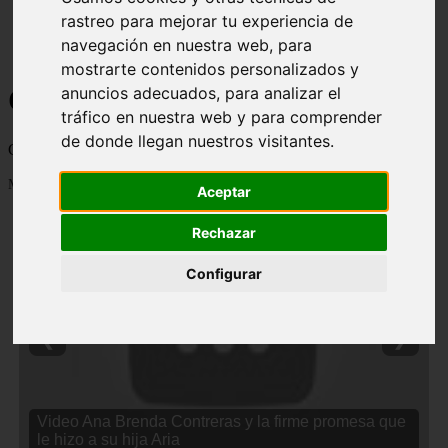
rastreo para mejorar tu experiencia de
navegación en nuestra web, para
mostrarte contenidos personalizados y
Curiosidades y Sabias que
anuncios adecuados, para analizar el
tráfico en nuestra web y para comprender
de donde llegan nuestros visitantes.
Cosas curiosas, curiosidades, noticias impactantes y mucho mas
Mostrando 1 - 24 de 2838 artículos
Aceptar
Rechazar
Configurar
❮
❯
Video Ana Brenda Contreras y la firme promesa que
le hizo a su hija Aria