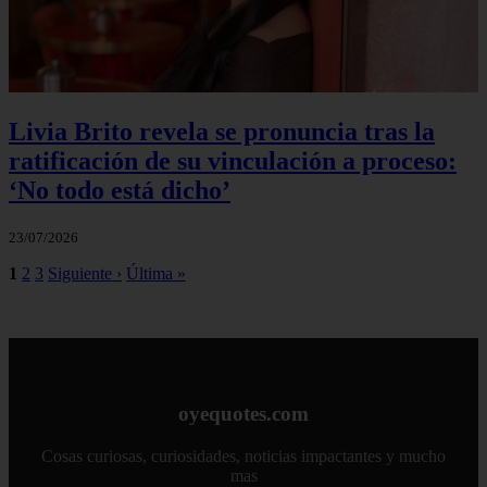
Livia Brito revela se pronuncia tras la
ratificación de su vinculación a proceso:
‘No todo está dicho’
23/07/2026
1
2
3
Siguiente ›
Última »
oyequotes.com
Cosas curiosas, curiosidades, noticias impactantes y mucho
mas