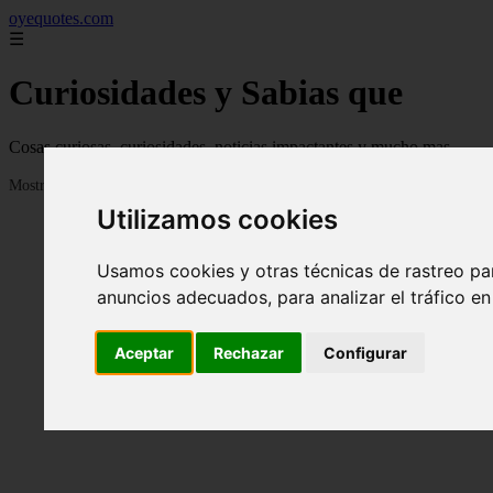
oyequotes.com
☰
Curiosidades y Sabias que
Cosas curiosas, curiosidades, noticias impactantes y mucho mas
Mostrando 1 - 24 de 2834 artículos
Utilizamos cookies
Usamos cookies y otras técnicas de rastreo pa
anuncios adecuados, para analizar el tráfico e
Aceptar
Rechazar
Configurar