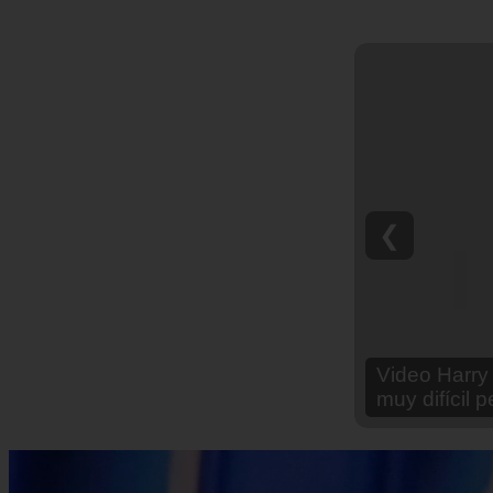
❮
Video Ana Br