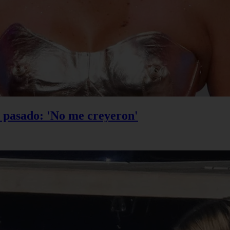
u pasado: 'No me creyeron'