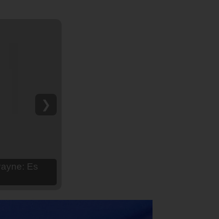
❯
hija Aria