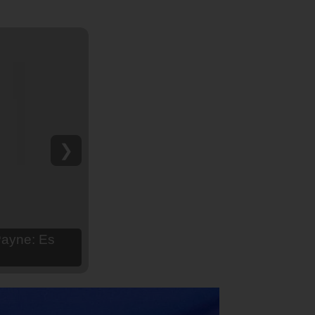
❯
hija Aria