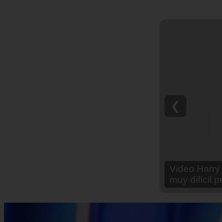
❮
Video Ana Br