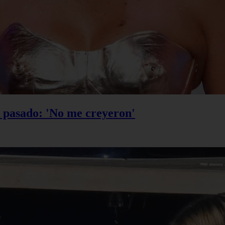
u pasado: 'No me creyeron'