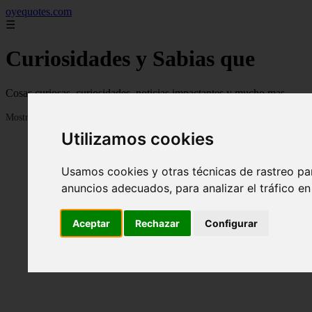
oyequotes.com
☰
Curiosidades y Sabias que
Cosas curiosas, curiosidades, noticias impactantes y mucho mas
Mostrando 1 - 24 de 2834 artículos
Utilizamos cookies
Usamos cookies y otras técnicas de rastreo pa
anuncios adecuados, para analizar el tráfico e
Aceptar
Rechazar
Configurar