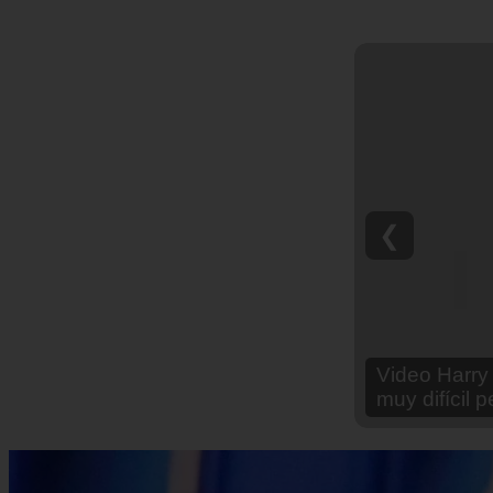
❮
Video Ana Br