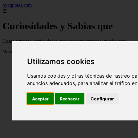
oyequotes.com
☰
Curiosidades y Sabias que
Cosas curiosas, curiosidades, noticias impactantes y mucho mas
Mostrando 1 - 24 de 2834 artículos
Utilizamos cookies
Usamos cookies y otras técnicas de rastreo pa
anuncios adecuados, para analizar el tráfico e
Aceptar
Rechazar
Configurar