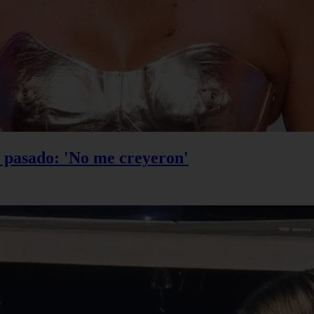
u pasado: 'No me creyeron'