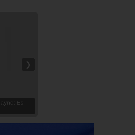
❯
hija Aria