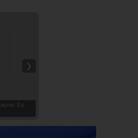
❯
hija Aria