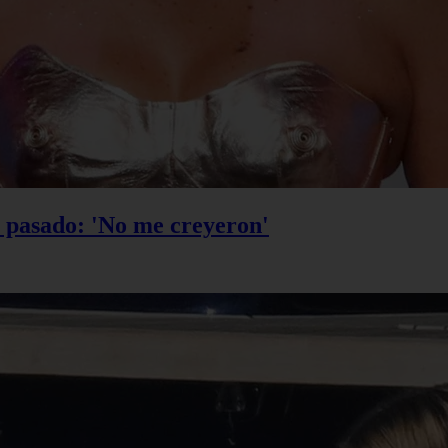
u pasado: 'No me creyeron'