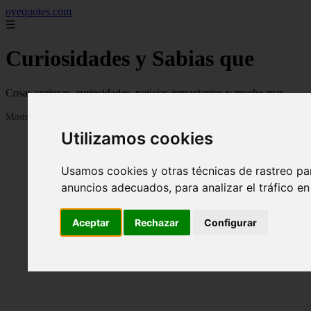
oyequotes.com
☰
Curiosidades y Sabias que
Cosas curiosas, curiosidades, noticias impactantes y mucho mas
Mostrando 1 - 24 de 2834 artículos
Utilizamos cookies
Usamos cookies y otras técnicas de rastreo pa
anuncios adecuados, para analizar el tráfico e
Aceptar
Rechazar
Configurar