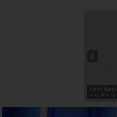
❮
Video Ana Br