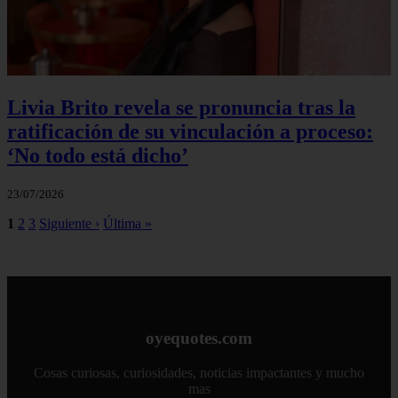
Livia Brito revela se pronuncia tras la
ratificación de su vinculación a proceso:
‘No todo está dicho’
23/07/2026
1
2
3
Siguiente ›
Última »
oyequotes.com
Cosas curiosas, curiosidades, noticias impactantes y mucho
mas