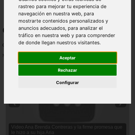
rastreo para mejorar tu experiencia de
navegación en nuestra web, para
mostrarte contenidos personalizados y
Curiosidades y Sabias que
anuncios adecuados, para analizar el
tráfico en nuestra web y para comprender
de donde llegan nuestros visitantes.
Cosas curiosas, curiosidades, noticias impactantes y mucho mas
Mostrando 1 - 24 de 2838 artículos
Aceptar
Rechazar
Configurar
❮
❯
Video Ana Brenda Contreras y la firme promesa que
le hizo a su hija Aria