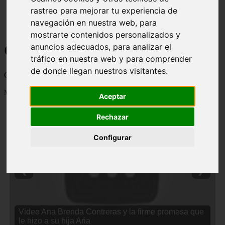
rastreo para mejorar tu experiencia de
navegación en nuestra web, para
mostrarte contenidos personalizados y
Curiosidades y Sabias que
anuncios adecuados, para analizar el
tráfico en nuestra web y para comprender
de donde llegan nuestros visitantes.
Cosas curiosas, curiosidades, noticias impactantes y mucho mas
Mostrando 1 - 24 de 2838 artículos
Aceptar
Rechazar
Configurar
❮
❯
Video Ana Brenda Contreras y la firme promesa que
le hizo a su hija Aria