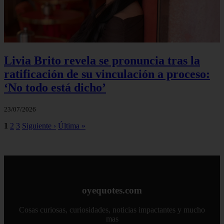
Livia Brito revela se pronuncia tras la
ratificación de su vinculación a proceso:
‘No todo está dicho’
23/07/2026
1
2
3
Siguiente ›
Última »
oyequotes.com
Cosas curiosas, curiosidades, noticias impactantes y mucho
mas