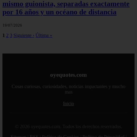
mismo guionista, separadas exactamente
por 16 años y un océano de distancia
19/07/2026
1
2
3
Siguiente ›
Última »
oyequotes.com
Cosas curiosas, curiosidades, noticias impactantes y mucho
mas
Inicio
© 2026 oyequotes.com. Todos los derechos reservados.
Sitemap
|
RSS
|
Política de Cookies
|
Política de Privacidad
|