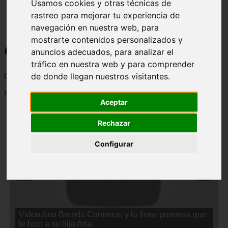
Usamos cookies y otras técnicas de
rastreo para mejorar tu experiencia de
navegación en nuestra web, para
mostrarte contenidos personalizados y
Curiosidades y Sabias que
anuncios adecuados, para analizar el
tráfico en nuestra web y para comprender
de donde llegan nuestros visitantes.
Cosas curiosas, curiosidades, noticias impactantes y mucho mas
Mostrando 1 - 24 de 2833 artículos
Aceptar
Rechazar
Configurar
❮
❯
Video Ana Brenda Contreras y la firme promesa que
le hizo a su hija Aria