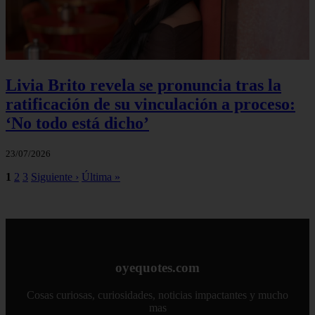
Livia Brito revela se pronuncia tras la
ratificación de su vinculación a proceso:
‘No todo está dicho’
23/07/2026
1
2
3
Siguiente ›
Última »
oyequotes.com
Cosas curiosas, curiosidades, noticias impactantes y mucho
mas