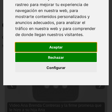
rastreo para mejorar tu experiencia de
navegación en nuestra web, para
mostrarte contenidos personalizados y
anuncios adecuados, para analizar el
Curiosidades y Sabias que
tráfico en nuestra web y para comprender
de donde llegan nuestros visitantes.
Cosas curiosas, curiosidades, noticias impactantes y mucho mas
Mostrando 1 - 24 de 2838 artículos
Aceptar
Rechazar
Configurar
❮
❯
Video Ana Brenda Contreras y la firme promesa que
le hizo a su hija Aria