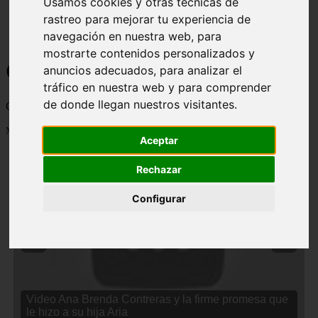
Usamos cookies y otras técnicas de
rastreo para mejorar tu experiencia de
navegación en nuestra web, para
mostrarte contenidos personalizados y
Curiosidades y Sabias que
anuncios adecuados, para analizar el
tráfico en nuestra web y para comprender
de donde llegan nuestros visitantes.
Cosas curiosas, curiosidades, noticias impactantes y mucho mas
Mostrando 1 - 24 de 2834 artículos
Aceptar
Rechazar
Configurar
❮
❯
Video Ana Brenda Contreras y la firme promesa que
le hizo a su hija Aria