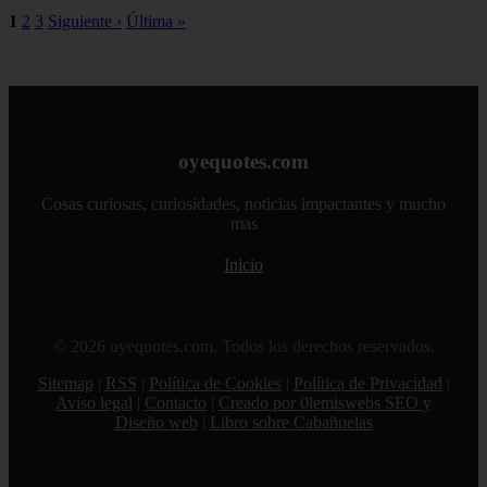
1
2
3
Siguiente ›
Última »
oyequotes.com
Cosas curiosas, curiosidades, noticias impactantes y mucho
mas
Inicio
© 2026 oyequotes.com. Todos los derechos reservados.
Sitemap
|
RSS
|
Política de Cookies
|
Política de Privacidad
|
Aviso legal
|
Contacto
|
Creado por 0lemiswebs SEO y
Diseño web
|
Libro sobre Cabañuelas