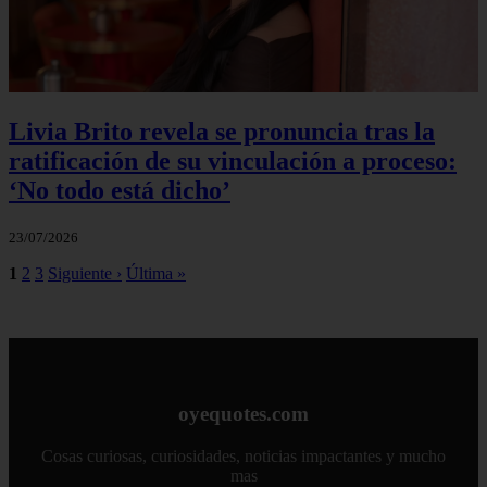
Livia Brito revela se pronuncia tras la
ratificación de su vinculación a proceso:
‘No todo está dicho’
23/07/2026
1
2
3
Siguiente ›
Última »
oyequotes.com
Cosas curiosas, curiosidades, noticias impactantes y mucho
mas