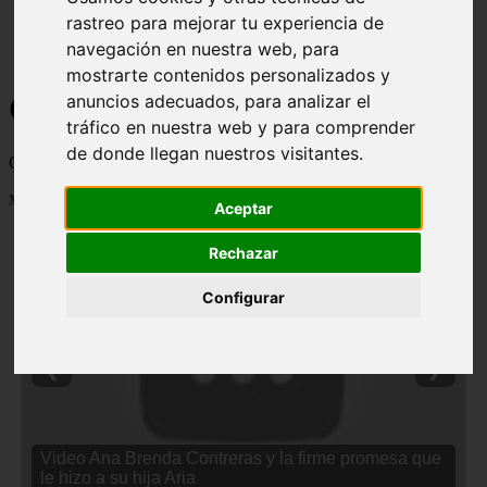
rastreo para mejorar tu experiencia de
navegación en nuestra web, para
mostrarte contenidos personalizados y
Curiosidades y Sabias que
anuncios adecuados, para analizar el
tráfico en nuestra web y para comprender
de donde llegan nuestros visitantes.
Cosas curiosas, curiosidades, noticias impactantes y mucho mas
Mostrando 1 - 24 de 2838 artículos
Aceptar
Rechazar
Configurar
❮
❯
Video Ana Brenda Contreras y la firme promesa que
le hizo a su hija Aria