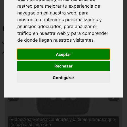
rastreo para mejorar tu experiencia de
navegación en nuestra web, para
mostrarte contenidos personalizados y
Curiosidades y Sabias que
anuncios adecuados, para analizar el
tráfico en nuestra web y para comprender
de donde llegan nuestros visitantes.
Cosas curiosas, curiosidades, noticias impactantes y mucho mas
Mostrando 1 - 24 de 2838 artículos
Aceptar
Rechazar
Configurar
❮
❯
Video Ana Brenda Contreras y la firme promesa que
le hizo a su hija Aria