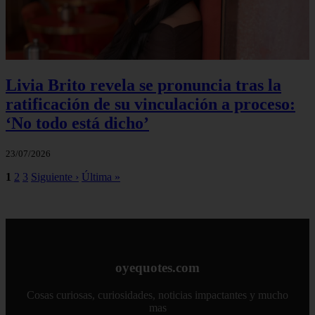
Livia Brito revela se pronuncia tras la
ratificación de su vinculación a proceso:
‘No todo está dicho’
23/07/2026
1
2
3
Siguiente ›
Última »
oyequotes.com
Cosas curiosas, curiosidades, noticias impactantes y mucho
mas