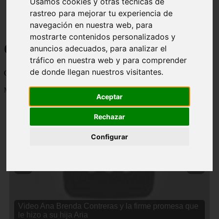
Usamos cookies y otras técnicas de
rastreo para mejorar tu experiencia de
navegación en nuestra web, para
mostrarte contenidos personalizados y
Curiosidades y Sabias que
anuncios adecuados, para analizar el
tráfico en nuestra web y para comprender
de donde llegan nuestros visitantes.
Cosas curiosas, curiosidades, noticias impactantes y mucho mas
Mostrando 1 - 24 de 2834 artículos
Aceptar
Rechazar
Configurar
❮
❯
Video Ana Brenda Contreras y la firme promesa que
le hizo a su hija Aria