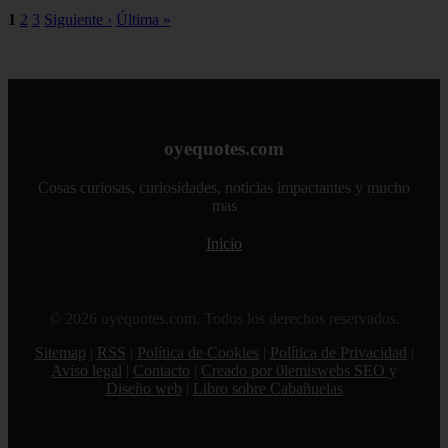
1
2
3
Siguiente ›
Última »
oyequotes.com
Cosas curiosas, curiosidades, noticias impactantes y mucho
mas
Inicio
© 2026 oyequotes.com. Todos los derechos reservados.
Sitemap
|
RSS
|
Política de Cookies
|
Política de Privacidad
|
Aviso legal
|
Contacto
|
Creado por 0lemiswebs SEO y
Diseño web
|
Libro sobre Cabañuelas