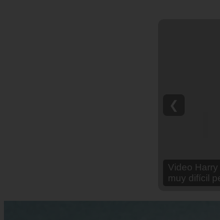
❮
Video Ana Br