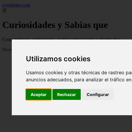
oyequotes.com
☰
Curiosidades y Sabias que
Cosas curiosas, curiosidades, noticias impactantes y mucho mas
Mostrando 1 - 24 de 2838 artículos
Utilizamos cookies
Usamos cookies y otras técnicas de rastreo pa
anuncios adecuados, para analizar el tráfico e
Aceptar
Rechazar
Configurar