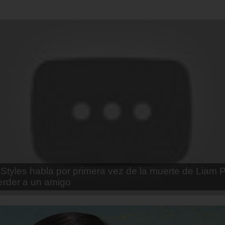
enda Contreras y la firme promesa que le hizo a su 