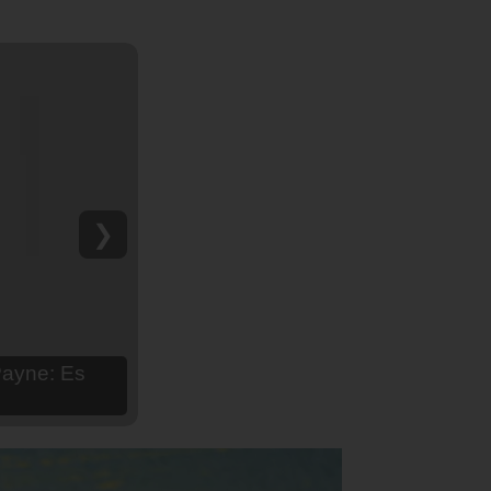
❯
hija Aria