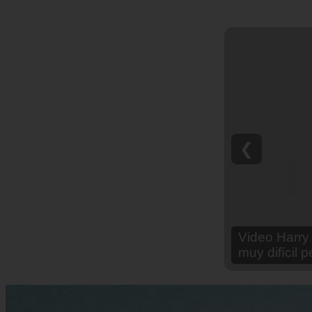
❮
Video Ana Br