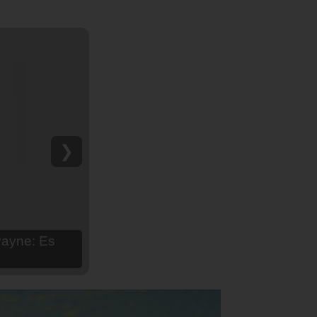
❯
hija Aria