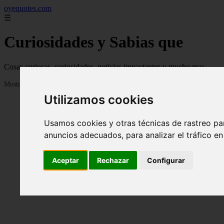
oyequotes.com
☰
Curiosidades y Sabias que
Cosas curiosas, curiosidades, noticias impactantes y mucho mas
Mostrando 1 - 24 de 2838 artículos
Utilizamos cookies
Usamos cookies y otras técnicas de rastreo pa
anuncios adecuados, para analizar el tráfico e
Aceptar
Rechazar
Configurar