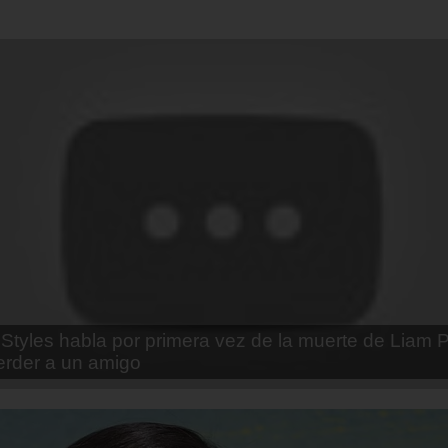
enda Contreras y la firme promesa que le hizo a su 