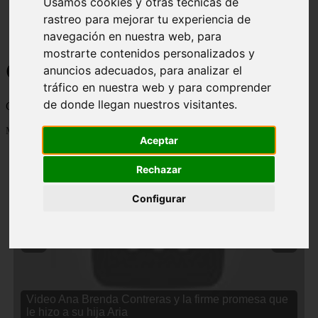
Usamos cookies y otras técnicas de
rastreo para mejorar tu experiencia de
navegación en nuestra web, para
mostrarte contenidos personalizados y
Curiosidades y Sabias que
anuncios adecuados, para analizar el
tráfico en nuestra web y para comprender
de donde llegan nuestros visitantes.
Cosas curiosas, curiosidades, noticias impactantes y mucho mas
Mostrando 1 - 24 de 2834 artículos
Aceptar
Rechazar
Configurar
❮
❯
Video Ana Brenda Contreras y la firme promesa que
le hizo a su hija Aria