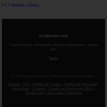
1
2
3
Siguiente ›
Última »
oyequotes.com
Cosas curiosas, curiosidades, noticias impactantes y mucho
mas
Inicio
© 2026 oyequotes.com. Todos los derechos reservados.
Sitemap
|
RSS
|
Política de Cookies
|
Política de Privacidad
|
Aviso legal
|
Contacto
|
Creado por 0lemiswebs SEO y
Diseño web
|
Libro sobre Cabañuelas