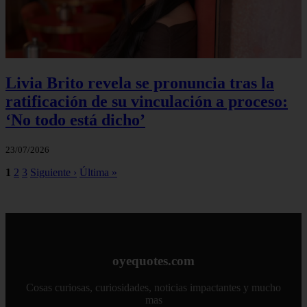
Livia Brito revela se pronuncia tras la
ratificación de su vinculación a proceso:
‘No todo está dicho’
23/07/2026
1
2
3
Siguiente ›
Última »
oyequotes.com
Cosas curiosas, curiosidades, noticias impactantes y mucho
mas