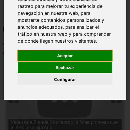
rastreo para mejorar tu experiencia de
navegación en nuestra web, para
mostrarte contenidos personalizados y
Curiosidades y Sabias que
anuncios adecuados, para analizar el
tráfico en nuestra web y para comprender
de donde llegan nuestros visitantes.
Cosas curiosas, curiosidades, noticias impactantes y mucho mas
Mostrando 1 - 24 de 2838 artículos
Aceptar
Rechazar
Configurar
❮
❯
Video Ana Brenda Contreras y la firme promesa que
le hizo a su hija Aria