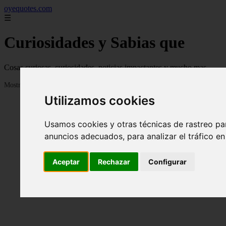
oyequotes.com
☰
Curiosidades y Sabias que
Cosas curiosas, curiosidades, noticias impactantes y mucho mas
Mostrando 1 - 24 de 2834 artículos
Utilizamos cookies
Usamos cookies y otras técnicas de rastreo pa
anuncios adecuados, para analizar el tráfico e
Aceptar
Rechazar
Configurar