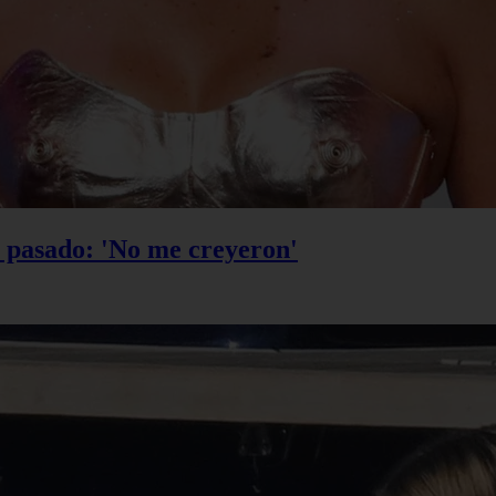
u pasado: 'No me creyeron'