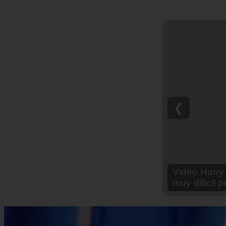
❮
Video Ana Br