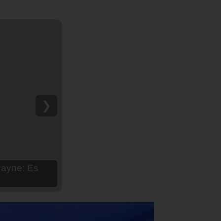
❯
hija Aria