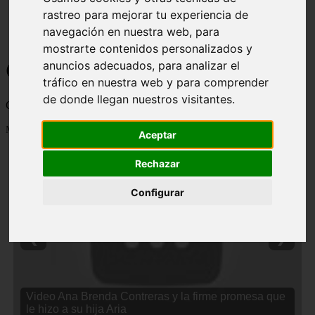
rastreo para mejorar tu experiencia de
navegación en nuestra web, para
mostrarte contenidos personalizados y
Curiosidades y Sabias que
anuncios adecuados, para analizar el
tráfico en nuestra web y para comprender
de donde llegan nuestros visitantes.
Cosas curiosas, curiosidades, noticias impactantes y mucho mas
Mostrando 1 - 24 de 2838 artículos
Aceptar
Rechazar
Configurar
❮
❯
Video Ana Brenda Contreras y la firme promesa que
le hizo a su hija Aria