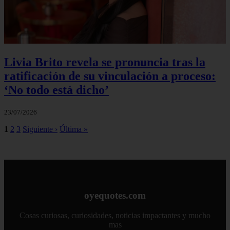
Livia Brito revela se pronuncia tras la
ratificación de su vinculación a proceso:
‘No todo está dicho’
23/07/2026
1
2
3
Siguiente ›
Última »
oyequotes.com
Cosas curiosas, curiosidades, noticias impactantes y mucho
mas