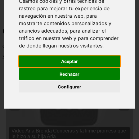
Usamos cookies y otras técnicas de
rastreo para mejorar tu experiencia de
navegación en nuestra web, para
mostrarte contenidos personalizados y
Curiosidades y Sabias que
anuncios adecuados, para analizar el
tráfico en nuestra web y para comprender
de donde llegan nuestros visitantes.
Cosas curiosas, curiosidades, noticias impactantes y mucho mas
Mostrando 1 - 24 de 2834 artículos
Aceptar
Rechazar
Configurar
❮
❯
Video Ana Brenda Contreras y la firme promesa que
le hizo a su hija Aria