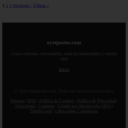
1
2
3
Siguiente ›
Última »
oyequotes.com
Cosas curiosas, curiosidades, noticias impactantes y mucho
mas
Inicio
© 2026 oyequotes.com. Todos los derechos reservados.
Sitemap
|
RSS
|
Política de Cookies
|
Política de Privacidad
|
Aviso legal
|
Contacto
|
Creado por 0lemiswebs SEO y
Diseño web
|
Libro sobre Cabañuelas