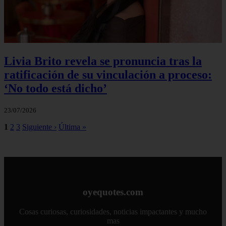
Livia Brito revela se pronuncia tras la
ratificación de su vinculación a proceso:
‘No todo está dicho’
23/07/2026
1
2
3
Siguiente ›
Última »
oyequotes.com
Cosas curiosas, curiosidades, noticias impactantes y mucho
mas