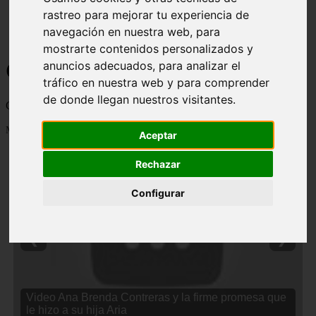
rastreo para mejorar tu experiencia de
navegación en nuestra web, para
mostrarte contenidos personalizados y
Curiosidades y Sabias que
anuncios adecuados, para analizar el
tráfico en nuestra web y para comprender
de donde llegan nuestros visitantes.
Cosas curiosas, curiosidades, noticias impactantes y mucho mas
Mostrando 1 - 24 de 2838 artículos
Aceptar
Rechazar
Configurar
❮
❯
Video Ana Brenda Contreras y la firme promesa que
le hizo a su hija Aria