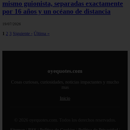
mismo guionista, separadas exactamente
por 16 años y un océano de distancia
19/07/2026
1
2
3
Siguiente ›
Última »
oyequotes.com
Cosas curiosas, curiosidades, noticias impactantes y mucho
mas
Inicio
© 2026 oyequotes.com. Todos los derechos reservados.
Sitemap
|
RSS
|
Política de Cookies
|
Política de Privacidad
|