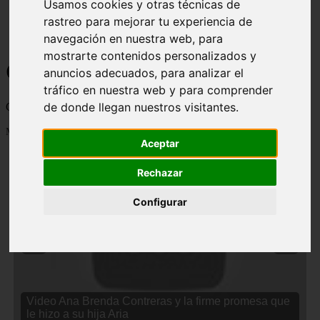
Usamos cookies y otras técnicas de
rastreo para mejorar tu experiencia de
navegación en nuestra web, para
mostrarte contenidos personalizados y
Curiosidades y Sabias que
anuncios adecuados, para analizar el
tráfico en nuestra web y para comprender
de donde llegan nuestros visitantes.
Cosas curiosas, curiosidades, noticias impactantes y mucho mas
Mostrando 1 - 24 de 2833 artículos
Aceptar
Rechazar
Configurar
❮
❯
Video Ana Brenda Contreras y la firme promesa que
le hizo a su hija Aria